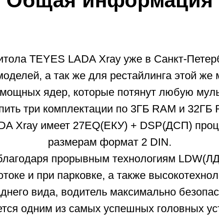
Общая информация
итола TEYES LADA Xray уже в Санкт-Петер
оделей, а так же для рестайлинга этой же
мощных ядер, которые потянут любую мул
ить три комплектации по 3ГБ RAM и 32ГБ R
DA Xray имеет 27EQ(ЕКУ) + DSP(ДСП) проце
размерам формат 2 DIN.
, благодаря прорывным технологиям LDW(
отоке и при парковке, а также высокотехн
аднего вида, водитель максимально безопас
ется одним из самых успешных головных у