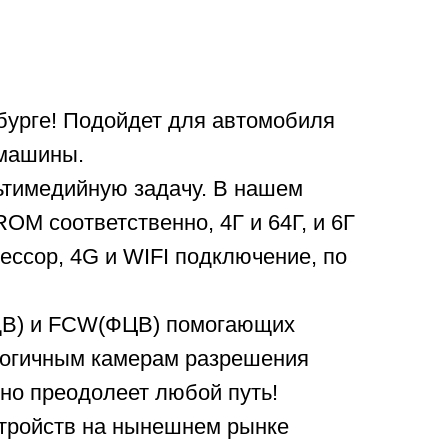
бурге! Подойдет для автомобиля
 машины.
ьтимедийную задачу. В нашем
OM соответственно, 4Г и 64Г, и 6Г
ссор, 4G и WIFI подключение, по
ЛДВ) и FCW(ФЦВ) помогающих
ологичным камерам разрешения
но преодолеет любой путь!
стройств на нынешнем рынке