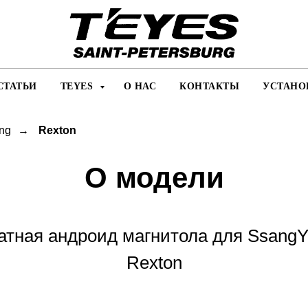
СТАТЬИ
TEYES
О НАС
КОНТАКТЫ
УСТАНО
ng
→
Rexton
О модели
атная андроид магнитола для SsangY
Rexton