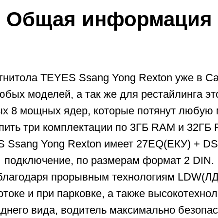
Общая информация
гнитола TEYES Ssang Yong Rexton уже в Са
бых моделей, а так же для рестайлинга э
ых 8 мощных ядер, которые потянут любую 
ить три комплектации по 3ГБ RAM и 32ГБ R
S Ssang Yong Rexton имеет 27EQ(ЕКУ) + DS
подключение, по размерам формат 2 DIN.
, благодаря прорывным технологиям LDW(
отоке и при парковке, а также высокотехн
аднего вида, водитель максимально безопас