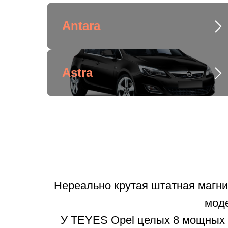
Antara
Astra
Нереально крутая штатная магн
моде
У TEYES Opel целых 8 мощных 