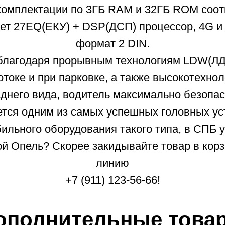
комплектации по 3ГБ RAM и 32ГБ ROM соответ
ет 27EQ(ЕКУ) + DSP(ДСП) процессор, 4G и 
формат 2 DIN.
, благодаря прорывным технологиям LDW(
отоке и при парковке, а также высокотехн
аднего вида, водитель максимально безопас
ется одним из самых успешных головных у
ильного оборудования такого типа, в СПБ у
 Опель? Скорее закидывайте товар в корз
линию
+7 (911) 123-56-66!
ополнительные това