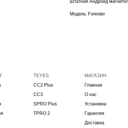
Штатная Андроид магнитола
Модель: Forester
Г
TEYES
МАГАЗИН
а
CC2 Plus
Главная
CC3
О нас
я
SPRO Plus
Установка
ия
TPRO 2
Гарантия
Доставка