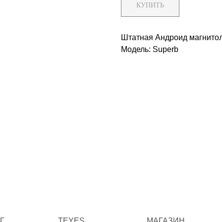
КУПИТЬ
Штатная Андроид магнитола
Модель: Superb
Г
TEYES
МАГАЗИН