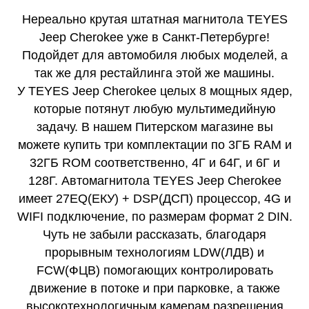
Нереально крутая штатная магнитола TEYES
Jeep Cherokee уже в Санкт-Петербурге!
Подойдет для автомобиля любых моделей, а
так же для рестайлинга этой же машины.
У TEYES Jeep Cherokee целых 8 мощных ядер,
которые потянут любую мультимедийную
задачу. В нашем Питерском магазине вы
можете купить три комплектации по 3ГБ RAM и
32ГБ ROM соответственно, 4Г и 64Г, и 6Г и
128Г. Автомагнитола TEYES Jeep Cherokee
имеет 27EQ(ЕКУ) + DSP(ДСП) процессор, 4G и
WIFI подключение, по размерам формат 2 DIN.
Чуть не забыли рассказать, благодаря
прорывным технологиям LDW(ЛДВ) и
FCW(ФЦВ) помогающих контролировать
движение в потоке и при парковке, а также
высокотехнологичным камерам разрешения