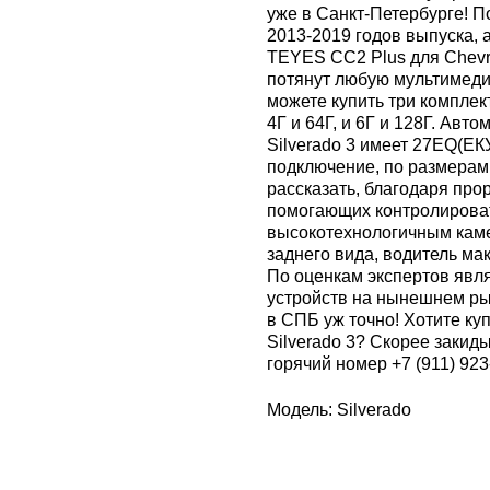
уже в Санкт-Петербурге! П
2013-2019 годов выпуска, 
TEYES CC2 Plus для Chevro
потянут любую мультимеди
можете купить три компле
4Г и 64Г, и 6Г и 128Г. Авт
Silverado 3 имеет 27EQ(ЕК
подключение, по размерам
рассказать, благодаря п
помогающих контролировать
высокотехнологичным кам
заднего вида, водитель ма
По оценкам экспертов явл
устройств на нынешнем ры
в СПБ уж точно! Хотите ку
Silverado 3? Скорее закид
горячий номер +7 (911) 923
Модель: Silverado