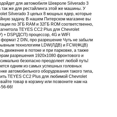
одойдет для автомобиля Шевроле Silverado 3
а так же для рестайлинга этой же машины. У
let Silverado 3 целых 8 мощных ядер, которые
йную задачу. В нашем Питерском магазине вы
ктации по 3ГБ RAM и 32ГБ ROM соответственно,
омагнитола TEYES CC2 Plus для Chevrolet
У) + DSP(ДСП) процессор, 4G и WIFI
 формат 2 DIN, про разрешение Чуть не забыли
рорывным технологиям LDW(ЛДВ) и FCW(ФЦВ)
 движение в потоке и при парковке, а также
ерам разрешения 1920x1080 фронтового и
ксимально безопасно преодолеет любой путь!
яется одним из самых успешных головных
нке автомобильного оборудования такого типа,
пить TEYES CC2 Plus для любимой Chevrolet
ывайте товар в корзину или позвоните нам на
-56-66!